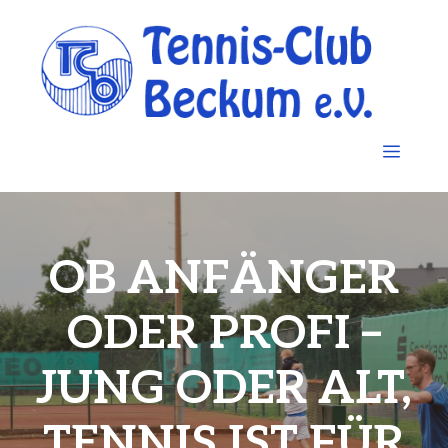
Zum
Inhalt
springen
MEN
OB ANFÄNGER
ODER PROFI –
JUNG ODER ALT,
TENNIS IST FÜR